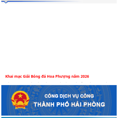
Khai mạc Giải Bóng đá Hoa Phượng năm 2026
Sáng 6/8, tại Sân tập Câu lạc bộ Bóng đá Hải Phòng (phường
An Biên) diễn ra Lễ khai mạc Giải bóng...