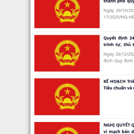
thành phố quy
hưởng ưu đãi 
Ngày 26/10/20
địa bàn thành
17/2025/NQ-HĐ
được hưởng ưu đãi về đấ
trên địa bàn t
Quyết định 24
trình tự, thủ
kiểm soát các
Ngày 26/12/20
định Quy định 
định, cấp phé
mới
KẾ HOẠCH Triể
Tiêu chuẩn và
NGHỊ QUYẾT Qu
vi mạch bán d