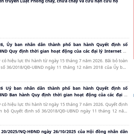
yên truyền Luật Phòng cháy, chữa cháy và cứu nạn cứu hộ
26, Ủy ban nhân dân thành phố ban hành Quyết định số
ND Quy định thời gian hoạt động của các đại lý Internet và
 Internet công cộng không cung cấp dịch vụ trò chơi điện tử
 có hiệu lực thi hành từ ngày 15 tháng 7 năm 2026. Bãi bỏ toàn
thành phố Hải Phòng
 số 36/2018/QĐ-UBND ngày 11 tháng 12 năm 2018 của Ủy ban
h phố Hải Phòng Ban hành Quy định về quản lý điểm truy nhập
cộng và điểm cung cấp dịch vụ trò chơi điện tử công cộng trên
 phố Hải Phòng và Quyết định số 37/2020/QĐ-UBND ngày 11
26 Uỷ ban nhân dân thành phố ban hành Quyết định số
2020 của Ủy ban nhân dân thành phố Hải Phòng sửa đổi, bố
Ban hành Quy định thời gian hoạt động của các đại lý
iều của Quyết định số 36/2018/QĐ-UBND ngày 11 tháng 12 năm
iểm truy nhập Internet công cộng không cung cấp dịch vụ trò
 có hiệu lực thi hành từ ngày 15 tháng 7 năm 2026. Quyết định
hân dân thành phố về quản lý điểm truy nhập Internet
rên địa bàn thành phố Hải Phòng
àn bộ Quyết định số 36/2018/QĐ-UBND ngày 11 tháng 12 năm
iểm cung cấp dịch vụ trò chơi điện tử công cộng trên địa bàn
an nhân dân thành phố Hải Phòng Ban hành Quy định về quản
 Phòng
hập Internet công cộng và điểm cung cấp dịch vụ trò chơi điện
rên địa bàn thành phố Hải Phòng và Quyết định số 37/2020/QĐ-
ố 20/2025/NQ-HĐND ngày 26/10/2025 của Hội đồng nhân dân