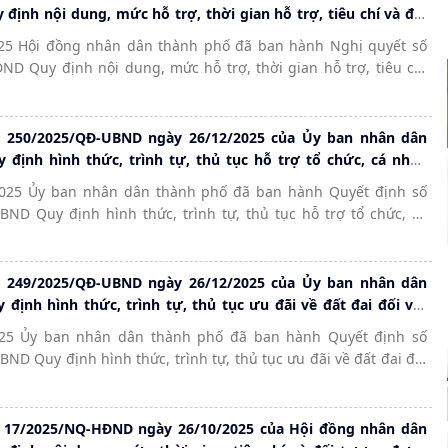
tháng 12 năm 2020 của Ủy ban nhân dân thành phố Hải Phòng
định nội dung, mức hỗ trợ, thời gian hỗ trợ, tiêu chí và đối
ung một số điều của Quyết định số 36/2018/QĐ-UBND ngày 11
 trợ thuê tài sản kết cấu hạ tầng khoa học và công nghệ
25 Hội đồng nhân dân thành phố đã ban hành Nghị quyết số
2018 của Ủy ban nhân dân thành phố về quản lý điểm truy
ua đấu giá để hoạt động;
D Quy định nội dung, mức hỗ trợ, thời gian hỗ trợ, tiêu chí
công cộng và điểm cung cấp dịch vụ trò chơi điện tử công cộng
ược hỗ trợ thuê tài sản kết cấu hạ tầng khoa học và công nghệ
hành phố Hải Phòng.
a đấu giá để hoạt động;
ố 250/2025/QĐ-UBND ngày 26/12/2025 của Ủy ban nhân dân
 định hình thức, trình tự, thủ tục hỗ trợ tổ chức, cá nhân
iếp tài sản kết cấu hạ tầng khoa học và công nghệ không
025 Ủy ban nhân dân thành phố đã ban hành Quyết định số
 giá để hoạt động
ND Quy định hình thức, trình tự, thủ tục hỗ trợ tổ chức, cá
ực tiếp tài sản kết cấu hạ tầng khoa học và công nghệ không
 giá để hoạt động
ố 249/2025/QĐ-UBND ngày 26/12/2025 của Ủy ban nhân dân
định hình thức, trình tự, thủ tục ưu đãi về đất đai đối với
doanh nghiệp khoa học và công nghệ trên địa bàn thành phố
025 Ủy ban nhân dân thành phố đã ban hành Quyết định số
ND Quy định hình thức, trình tự, thủ tục ưu đãi về đất đai đối
ệp khoa học và công nghệ trên địa bàn thành phố
ố 17/2025/NQ-HĐND ngày 26/10/2025 của Hội đồng nhân dân