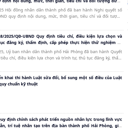
 định nội dung, mức, thời gian, tiêu chí và đối tượng được
về đất đai đối với doanh nghiệp khoa học và công nghệ trên
25 Hội đồng nhân dân thành phố đã ban hành Nghị quyết số
 phố
ND quy định nội dung, mức, thời gian, tiêu chí và đối tượng
t đai đối với doanh nghiệp khoa học và công nghệ
hành phố
8/2025/QĐ-UBND Quy định tiêu chí, điều kiện lựa chọn và
 tục đăng ký, thẩm định, cấp phép thực hiện thử nghiệm có
 giải pháp công nghệ mới
25, Uỷ ban nhân dân thành phố Hải Phòng đã ban hành Quyết
tiêu chí, điều kiện lựa chọn và trình tự, thủ tục đăng ký, thẩm
p thực hiện thử nghiệm có kiểm soát các giải pháp công nghệ
n khai thi hành Luật sửa đổi, bổ sung một số điều của Luật
 quy chuẩn kỹ thuật
y định chính sách phát triển nguồn nhân lực trong lĩnh vực
ẫn, trí tuệ nhân tạo trên địa bàn thành phố Hải Phòng, giai