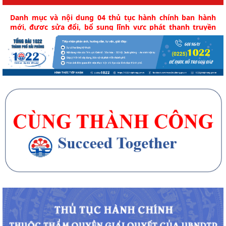
Danh mục và nội dung 04 thủ tục hành chính ban hành
mới, được sửa đổi, bổ sung lĩnh vực phát thanh truyền
hình và thông tin điện tử thuộc phạm vi, chức năng quản
lý của Sở Văn hóa, Thể thao và Du lịch kèm theo Quyết
định số 2995/QĐ-UBND