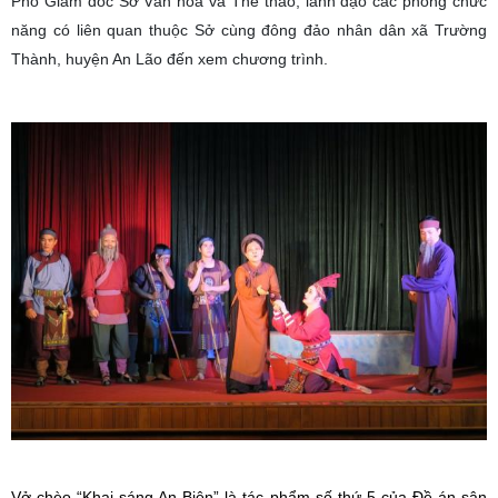
Phó Giám đốc Sở Văn hóa và Thể thao; lãnh đạo các phòng chức
năng có liên quan thuộc Sở cùng đông đảo nhân dân xã Trường
Thành, huyện An Lão đến xem chương trình.
Vở chèo “Khai sáng An Biên” là tác phẩm số thứ 5 của Đề án sân