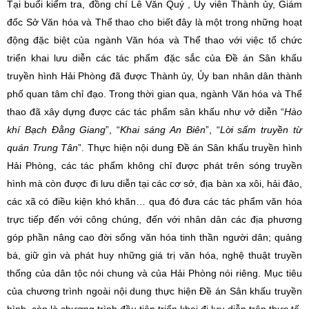
Tại buổi kiểm tra, đồng chí Lê Văn Quý , Ủy viên Thành ủy, Giám
đốc Sở Văn hóa và Thể thao cho biết đây là một trong những hoạt
động đặc biệt của ngành Văn hóa và Thể thao với việc tổ chức
triển khai lưu diễn các tác phẩm đặc sắc của Đề án Sân khấu
truyền hình Hải Phòng đã được Thành ủy, Ủy ban nhân dân thành
phố quan tâm chỉ đạo. Trong thời gian qua, ngành Văn hóa và Thể
thao đã xây dựng được các tác phẩm sân khấu như vở diễn “
Hào
khí Bạch Đằng Giang
”, “
Khai sáng An Biên
”, “
Lời sấm truyền từ
quán Trung Tân
”. Thực hiện nội dung Đề án Sân khấu truyền hình
Hải Phòng, các tác phẩm không chỉ được phát trên sóng truyền
hình mà còn được đi lưu diễn tại các cơ sở, địa bàn xa xôi, hải đảo,
các xã có điều kiện khó khăn… qua đó đưa các tác phẩm văn hóa
trực tiếp đến với công chúng, đến với nhân dân các địa phương
góp phần nâng cao đời sống văn hóa tinh thần người dân; quảng
bá, giữ gìn và phát huy những giá trị văn hóa, nghệ thuật truyền
thống của dân tộc nói chung và của Hải Phòng nói riêng. Mục tiêu
của chương trình ngoài nội dung thực hiện Đề án Sân khấu truyền
hình, còn là chương trình đầu tiên triển khai đi lưu diễn trên thực tế,