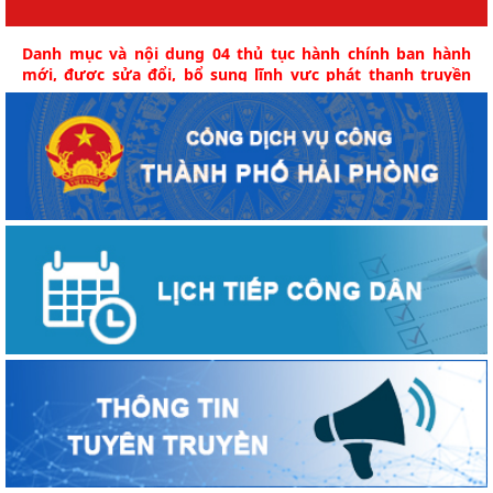
Danh mục và nội dung 04 thủ tục hành chính ban hành
mới, được sửa đổi, bổ sung lĩnh vực phát thanh truyền
hình và thông tin điện tử thuộc phạm vi, chức năng quản
lý của Sở Văn hóa, Thể thao và Du lịch kèm theo Quyết
định số 2995/QĐ-UBND