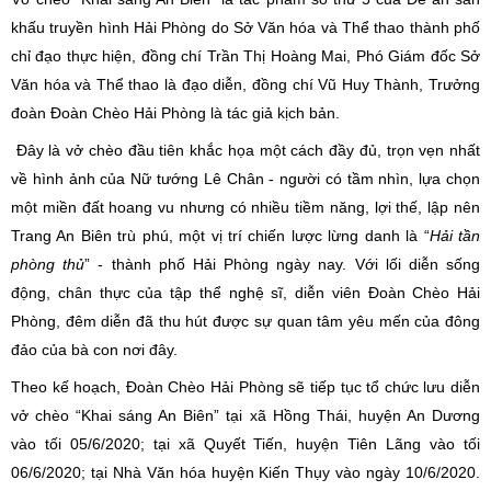
khấu truyền hình Hải Phòng do Sở Văn hóa và Thể thao thành phố
chỉ đạo thực hiện, đồng chí Trần Thị Hoàng Mai, Phó Giám đốc Sở
Văn hóa và Thể thao là đạo diễn, đồng chí Vũ Huy Thành, Trưởng
đoàn Đoàn Chèo Hải Phòng là tác giả kịch bản.
Đây là vở chèo đầu tiên khắc họa một cách đầy đủ, trọn vẹn nhất
về hình ảnh của Nữ tướng Lê Chân - người có tầm nhìn, lựa chọn
một miền đất hoang vu nhưng có nhiều tiềm năng, lợi thế, lập nên
Trang An Biên trù phú, một vị trí chiến lược lừng danh là “
Hải tần
phòng thủ
” - thành phố Hải Phòng ngày nay.
Với lối diễn sống
động, chân thực của tập thể nghệ sĩ, diễn viên Đoàn Chèo Hải
Phòng, đêm diễn đã thu hút được sự quan tâm yêu mến của đông
đảo của bà con nơi đây.
Theo kế hoạch, Đoàn Chèo Hải Phòng sẽ tiếp tục tổ chức lưu diễn
vở chèo “Khai sáng An Biên” tại xã Hồng Thái, huyện An Dương
vào tối 05/6/2020; tại xã Quyết Tiến, huyện Tiên Lãng vào tối
06/6/2020; tại Nhà Văn hóa huyện Kiến Thụy vào ngày 10/6/2020.