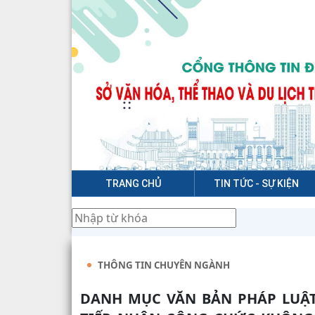
TRANG CHỦ
TIN TỨC - SỰ KIỆN
Thứ 6, 7/8/2026, 03:52:49 AM
THÔNG TIN CHUYÊN NGÀNH
DANH MỤC VĂN BẢN PHÁP LUẬT CHUYÊN NGÀNH VĂN HÓA PHỤC VỤ VIỆC