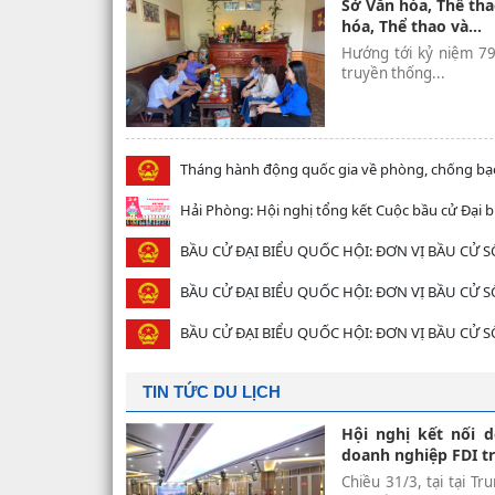
Sở Văn hóa, Thể tha
hóa, Thể thao và...
Hướng tới kỷ niệm 79
truyền thống...
Tháng hành động quốc gia về phòng, chống bạo
Hải Phòng: Hội nghị tổng kết Cuộc bầu cử Đại b
BẦU CỬ ĐẠI BIỂU QUỐC HỘI: ĐƠN VỊ BẦU CỬ S
BẦU CỬ ĐẠI BIỂU QUỐC HỘI: ĐƠN VỊ BẦU CỬ S
BẦU CỬ ĐẠI BIỂU QUỐC HỘI: ĐƠN VỊ BẦU CỬ S
TIN TỨC DU LỊCH
Hội nghị kết nối d
doanh nghiệp FDI tr
Chiều 31/3, tại tại T