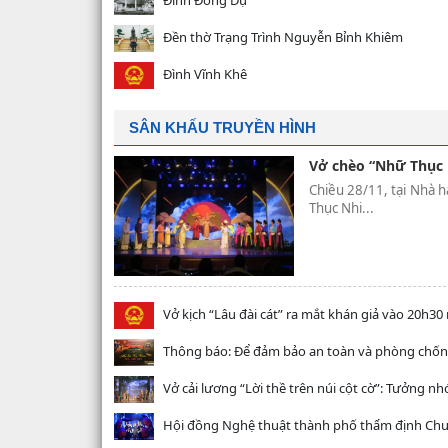
Đền thờ Trạng Trình Nguyễn Bỉnh Khiêm
Đình Vĩnh Khê
SÂN KHẤU TRUYỀN HÌNH
Vở chèo “Nhữ Thục 
Chiều 28/11, tại Nhà 
Thục Nhi...
Vở kịch “Lâu đài cát” ra mắt khán giả vào 20h30
Thông báo: Để đảm bảo an toàn và phòng chống 
Vở cải lương “Lời thề trên núi cột cờ”: Tưởng nh
Hội đồng Nghệ thuật thành phố thẩm định Chươn