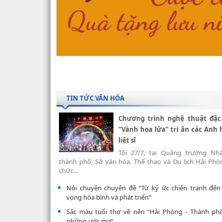
TIN TỨC VĂN HÓA
Chương trình nghệ thuật đặc
“Vành hoa lửa” tri ân các Anh
liệt sĩ
Tối 27/7, tại Quảng trường Nh
thành phố, Sở Văn hóa, Thể thao và Du lịch Hải Phò
chức...
Nói chuyện chuyên đề “Từ ký ức chiến tranh đến
vọng hòa bình và phát triển”
Sắc màu tuổi thơ vẽ nên “Hải Phòng - Thành ph
những ước mơ”