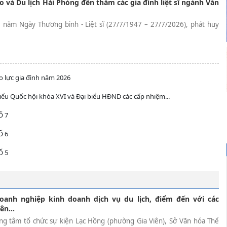
o và Du lịch Hải Phòng đến thăm các gia đình liệt sĩ ngành Văn
 năm Ngày Thương binh - Liệt sĩ (27/7/1947 – 27/7/2026), phát huy
 lực gia đình năm 2026
iểu Quốc hội khóa XVI và Đại biểu HĐND các cấp nhiệm...
Ố 7
Ố 6
Ố 5
oanh nghiệp kinh doanh dịch vụ du lịch, điểm đến với các
ên...
rung tâm tổ chức sự kiện Lạc Hồng (phường Gia Viên), Sở Văn hóa Thể