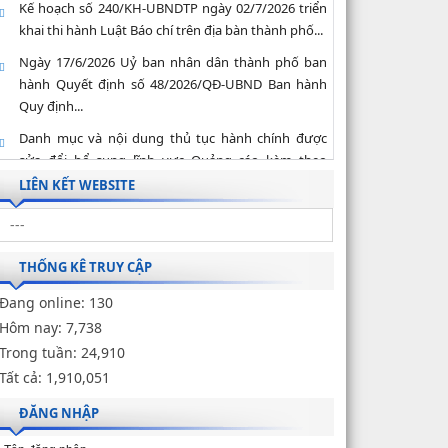
Kế hoạch số 240/KH-UBNDTP ngày 02/7/2026 triển
khai thi hành Luật Báo chí trên địa bàn thành phố...
Ngày 17/6/2026 Uỷ ban nhân dân thành phố ban
hành Quyết định số 48/2026/QĐ-UBND Ban hành
Quy định...
Danh mục và nội dung thủ tục hành chính được
sửa đổi bổ sung lĩnh vực Quảng cáo kèm theo
Quyết định...
LIÊN KẾT WEBSITE
Ngày 12/6/2026 Uỷ ban nhân dân thành phố ban
hành Quyết định số 2225/QĐ-UBND công bố danh
mục thủ...
THỐNG KÊ TRUY CẬP
Đang online:
130
Hôm nay:
7,738
Trong tuần:
24,910
Tất cả:
1,910,051
ĐĂNG NHẬP