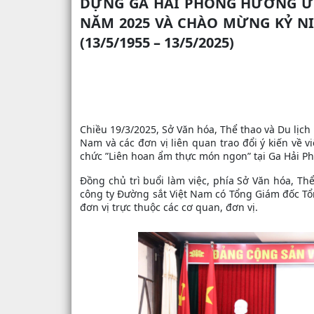
DỰNG GA HẢI PHÒNG HƯỞNG ỨN
NĂM 2025 VÀ CHÀO MỪNG KỶ NI
(13/5/1955 – 13/5/2025)
Chiều 19/3/2025, Sở Văn hóa, Thể thao và Du lịch
Nam và các đơn vị liên quan trao đổi ý kiến về 
chức ”Liên hoan ẩm thực món ngon” tại Ga Hải P
Đồng chủ trì buổi làm việc, phía Sở Văn hóa, Th
công ty Đường sắt Việt Nam có Tổng Giám đốc T
đơn vị trực thuộc các cơ quan, đơn vị.