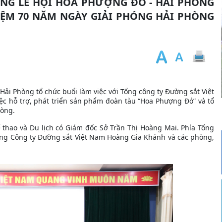
G LỄ HỘI HOA PHƯỢNG ĐỎ - HẢI PHÒNG
ỆM 70 NĂM NGÀY GIẢI PHÓNG HẢI PHÒNG
 Hải Phòng tổ chức buổi làm việc với Tổng công ty Đường sắt Việt
việc hỗ trợ, phát triển sản phẩm đoàn tàu “Hoa Phượng Đỏ” và tổ
hòng.
ể thao và Du lịch có Giám đốc Sở Trần Thị Hoàng Mai. Phía Tổng
ổng Công ty Đường sắt Việt Nam Hoàng Gia Khánh và các phòng,