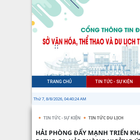
TRANG CHỦ
TIN TỨC - SỰ KIỆN
Thứ 7, 8/8/2026, 04:40:24 AM
TIN TỨC - SỰ KIỆN
TIN TỨC DU LỊCH
HẢI PHÒNG ĐẨY MẠNH TRIỂN KHAI PHÁT TRIỂN DU LỊCH ĐƯỜNG SẮT VÀ XÂY