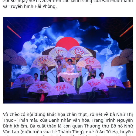
20h30’ ngày 30/11/2024 trên các kênh sóng của Đài Phát thanh
và Truyền hình Hải Phòng.
Vở chèo có nội dung khắc họa chân thực, rõ nét về bà Nhữ Thị
Thục – Thân mẫu của Danh nhân văn hóa, Trạng Trình Nguyễn
Bỉnh Khiêm. Bà xuất thân là con quan Thượng thư Bộ hộ Nhữ
Văn Lan (dưới triều vua Lê Thánh Tông), quê ở An Tử Hạ, huyện