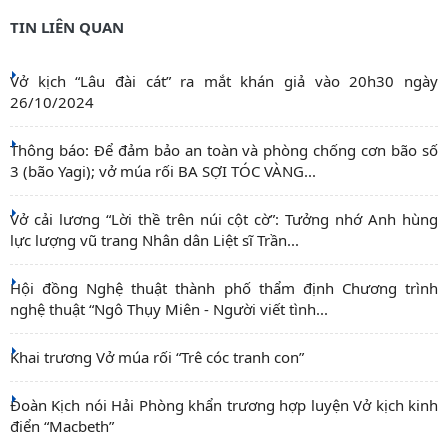
TIN LIÊN QUAN
Vở kịch “Lâu đài cát” ra mắt khán giả vào 20h30 ngày
26/10/2024
Thông báo: Để đảm bảo an toàn và phòng chống cơn bão số
3 (bão Yagi); vở múa rối BA SỢI TÓC VÀNG...
Vở cải lương “Lời thề trên núi cột cờ”: Tưởng nhớ Anh hùng
lực lượng vũ trang Nhân dân Liệt sĩ Trần...
Hội đồng Nghệ thuật thành phố thẩm định Chương trình
nghệ thuật “Ngô Thụy Miên - Người viết tình...
Khai trương Vở múa rối “Trê cóc tranh con”
Đoàn Kịch nói Hải Phòng khẩn trương hợp luyện Vở kịch kinh
điển “Macbeth”