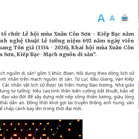
n tổ chức Lễ hội mùa Xuân Côn Sơn - Kiếp Bạc năm
rình nghệ thuật Lễ tưởng niệm 692 năm ngày viên
ang Tôn giả (1334 - 2026), Khai hội mùa Xuân Côn
n Sơn, Kiếp Bạc- Mạch nguồn di sản”.
ạch nguồn di sản”
gồm 5 khúc đoạn. Nội dung theo dòng lịch sử
 danh nhân trên mạch nguồn di sản. Từ Lục Đầu Giang, Vạn Kiếp
 Các nhân vật lịch sử được tái hiện: Hưng Đạo Vương, Nhà giáo
dung tư tưởng: Nêu cao tinh thần kiên cường bất khuất, bảo vệ
 đạo vào đời để xây dựng một nếp sống thiện lương, giàu lòng
hái dân an. Đồng thời khơi gợi lại truyền thống anh hung, văn
để chấp cánh bay lên trong thời đại mới.