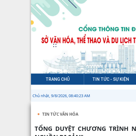
TRANG CHỦ
TIN TỨC - SỰ KIỆN
Chủ nhật, 9/8/2026, 08:40:24 AM
TIN TỨC VĂN HÓA
TỔNG DUYỆT CHƯƠNG TRÌNH NGHỆ THUẬT “CÔN SƠN, KIẾP BẠC - MẠCH