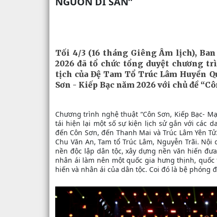
NGUỒN DI SẢN”
Tối 4/3 (16 tháng Giêng Âm lịch), Ba
2026 đã tổ chức tổng duyệt chương t
tịch của Đệ Tam Tổ Trúc Lâm Huyền Qu
Sơn - Kiếp Bạc năm 2026 với chủ đề “Cô
Chương trình nghệ thuật “Côn Sơn, Kiếp Bạc- M
tái hiện lại một số sự kiện lịch sử gắn với các
đến Côn Sơn, đến Thanh Mai và Trúc Lâm Yên Tử.
Chu Văn An, Tam tổ Trúc Lâm, Nguyễn Trãi. Nội 
nền độc lập dân tộc, xây dựng nền văn hiến đưa
nhân ái làm nên một quốc gia hưng thịnh, quốc t
hiến và nhân ái của dân tộc. Coi đó là bệ phóng 