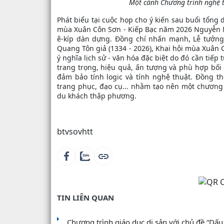
Một cảnh Chương trình nghệ t
Phát biểu tại cuộc họp cho ý kiến sau buổi tổng
mùa Xuân Côn Sơn - Kiếp Bạc năm 2026 Nguyễn Mi
ê-kíp dàn dựng. Đồng chí nhấn mạnh, Lễ tưởng
Quang Tôn giả (1334 - 2026), Khai hội mùa Xuân C
ý nghĩa lịch sử - văn hóa đặc biệt do đó cần tiế
trang trọng, hiệu quả, ấn tượng và phù hợp bối c
đảm bảo tính logic và tính nghệ thuật. Đồng th
trang phục, đạo cụ... nhằm tạo nên một chương
du khách thập phương.
btvsovhtt
TIN LIÊN QUAN
Chương trình giáo dục di sản với chủ đề “Dấu