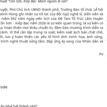
huật “Côn Sơn, Kiếp Bạc- Mạch nguồn di sản”.
 duyệt, Phó Chủ tịch UBND thành phố, Trưởng Ban tổ chức Lễ hội
nh Hùng ghi nhận sự nỗ lực của đội ngũ nghệ sĩ, diễn viên và
 niệm 692 năm ngày viên tịch của Đệ Tam Tổ Trúc Lâm Huyền
ôn Sơn - Kiếp Bạc năm 2026 là sự kiện quan trọng, là sự kiện có
p tục hoàn thiện mọi khâu chuẩn bị, đảm bảo chương trình diễn ra
ảnh. Vì thế cần tập trung rà soát, kiểm soát kịch bản chặt chẽ,
ời, lưu ý hoàn thiện các yếu tố hình ảnh minh họa, ánh sáng,
 trình nghệ thuật xứng tầm, đáp ứng kỳ vọng của Nhân dân và
P.V
 ấn Nhà hát thành phố”