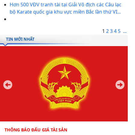
Hơn 500 VĐV tranh tài tại Giải Vô địch các Câu lạc
bộ Karate quốc gia khu vực miền Bắc lần thứ VI...
1
2
3
4
5
...
TIN MỚI NHẤT
THÔNG BÁO ĐẤU GIÁ TÀI SẢN