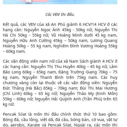
Các VĐV thi đấu.
Kết quả, các VĐV của xã An Phú giành 6 HCV/14 HCV ở các
hạng cân: Nguyễn Ngọc Ánh 45kg - 50kg nữ, Nguyễn Thị
Hà Chi 50kg - 55kg nữ, Vũ Hoàng Minh dưới 45 kg nam,
Nguyễn Hữu Anh Cường 45kg – 50kg nam, Lương Quang
Hoàng 50kg – 55 kg nam, Nghiêm Đình Vương Hoàng 55kg
– 60kg nam.
Các vận động viên nam nữ của xã Nam Sách giành 4 HCV ở
các hạng cân: Nguyễn Thị Thu Huyền 40kg – 45 kg nữ, Lâm
Bảo Long 60kg – 65kg nam, Đặng Trường Giang 70kg – 75
kg nam, Nguyễn Thanh Bình trên 75kg nam. Các huy
chương vàng còn lại thuộc về các vận động viên: Nguyễn
Đức Thắng (Hà Bắc) 65kg – 70kg nam; Bùi Thị Mai Hương
(Chí Linh) 60kg – 65 kg nữ; Nguyễn Thảo My (Kinh Môn)
55kg – 60kg nữ; Nguyễn Hải Quỳnh Anh (Trần Phú) trên 65
kg nữ.
Pencak Silat là môn thi đấu chính thức thứ 10 bao gồm:
Bóng đá, cầu lông, việt dã, đá cầu, bóng bàn, cờ vua, vật tự
do, aerobic, Karate và Pencak Silat. Ngoài ra, các môn thi