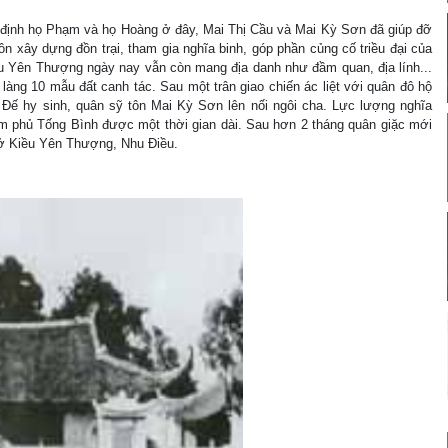
nh họ Phạm và họ Hoàng ở đây, Mai Thị Cầu và Mai Kỳ Sơn đã giúp đỡ
ôn xây dựng đồn trại, tham gia nghĩa binh, góp phần củng cố triều đại của
u Yên Thượng ngày nay vẫn còn mang địa danh như đầm quan, địa lính...
làng 10 mẫu đất canh tác. Sau một trân giao chiến ác liệt với quân đô hộ
Đế hy sinh, quân sỹ tôn Mai Kỳ Sơn lên nối ngôi cha. Lực lượng nghĩa
 phủ Tống Bình được một thời gian dài. Sau hơn 2 tháng quân giặc mới
ở Kiều Yên Thượng, Nhu Điều.