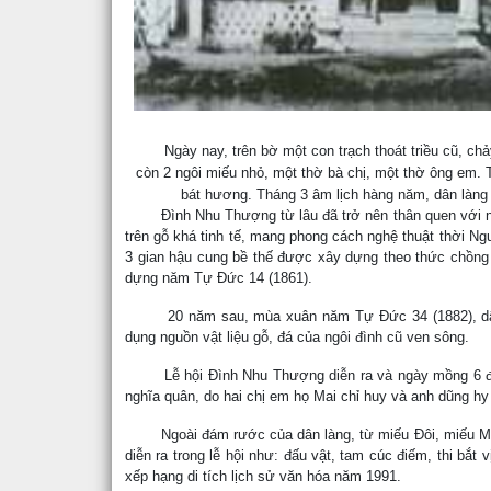
Ngày nay, trên bờ một con trạch thoát triều cũ, chả
còn 2 ngôi miếu nhỏ, một thờ bà chị, một thờ ông em. Tư
bát hương. Tháng 3 âm lịch hàng năm, dân làng 
Đình Nhu Thượng từ lâu đã trở nên thân quen với ngư
trên gỗ khá tinh tế, mang phong cách nghệ thuật thời Ng
3 gian hậu cung bề thế được xây dựng theo thức chồng d
dựng năm Tự Đức 14 (1861).
20 năm sau, mùa xuân năm Tự Đức 34 (1882), dân làn
dụng nguồn vật liệu gỗ, đá của ngôi đình cũ ven sông.
Lễ hội Đình Nhu Thượng diễn ra và ngày mồng 6 đến n
nghĩa quân, do hai chị em họ Mai chỉ huy và anh dũng hy
Ngoài đám rước của dân làng, từ miếu Đôi, miếu Một v
diễn ra trong lễ hội như: đấu vật, tam cúc điếm, thi bắ
xếp hạng di tích lịch sử văn hóa năm 1991.