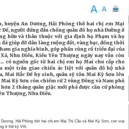
, huyện An Dương, Hải Phòng thờ hai chị em Mại
c Đế, người đứng đầu chống quân đô họ nhà Đường ở
g hữu và thân thuộc với gia định họ Phạm và họ
 đã giúp đỡ dân làng ruộng đất, vàng bạc, đồng thời
ham gia nghĩa binh, góp phần củng cố triều đại của
 Xá, Nhu Điều, Kiều Yên Thượng ngày nay vẫn còn
.. có nguồn gốc từ hai chị em họ Mai chu cấp cho
u một trân giao chiến ác liệt với quân đô hộ nhà
, Mai Hắc Đế hy sinh, quân sỹ tôn Mai Kỳ Sơn lên
a Mai Kỳ Sơn còn chiếm cứ 2 vùng Đông và Nam phủ
 hơn 2 tháng quân giặc mới phá được căn cứ phòng
Yên Thượng, Nhu Điều.
ng, Hải Phòng thờ hai chị em Mại Thị Cầu và Mai Kỳ Sơn, con vua
g ở thế kỷ VIII.