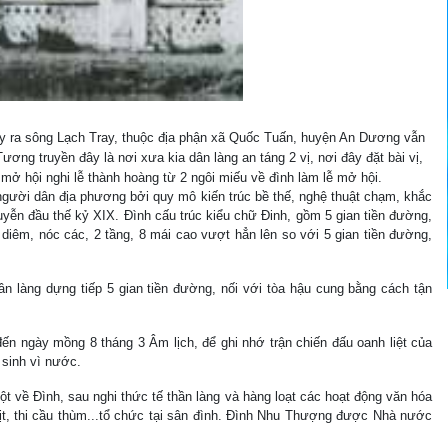
y ra sông Lạch Tray, thuộc địa phận xã Quốc Tuấn, huyện An Dương vẫn
ơng truyền đây là nơi xưa kia dân làng an táng 2 vị, nơi đây đặt bài vị,
mở hội nghi lễ thành hoàng từ 2 ngôi miếu về đình làm lễ mở hội.
ời dân địa phương bởi quy mô kiến trúc bề thế, nghệ thuật chạm, khắc
uyễn đầu thế kỷ XIX. Đình cấu trúc kiểu chữ Đinh, gồm 5 gian tiền đường,
iêm, nóc các, 2 tầng, 8 mái cao vượt hẳn lên so với 5 gian tiền đường,
g dựng tiếp 5 gian tiền đường, nối với tòa hậu cung bằng cách tận
gày mồng 8 tháng 3 Âm lịch, để ghi nhớ trận chiến đấu oanh liệt của
 sinh vì nước.
ề Đình, sau nghi thức tế thần làng và hàng loạt các hoạt động văn hóa
t vịt, thi cầu thùm...tổ chức tại sân đình. Đình Nhu Thượng được Nhà nước