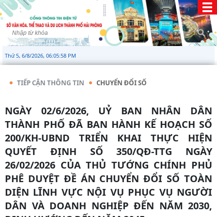
Thứ 5, 6/8/2026, 06:05:59 PM
TIẾP CẬN THÔNG TIN
CHUYỂN ĐỔI SỐ
NGÀY 02/6/2026, UỶ BAN NHÂN DÂN
THÀNH PHỐ ĐÃ BAN HÀNH KẾ HOẠCH SỐ
200/KH-UBND TRIỂN KHAI THỰC HIỆN
QUYẾT ĐỊNH SỐ 350/QĐ-TTG NGÀY
26/02/2026 CỦA THỦ TƯỚNG CHÍNH PHỦ
PHÊ DUYỆT ĐỀ ÁN CHUYỂN ĐỔI SỐ TOÀN
DIỆN LĨNH VỰC NỘI VỤ PHỤC VỤ NGƯỜI
DÂN VÀ DOANH NGHIỆP ĐẾN NĂM 2030,