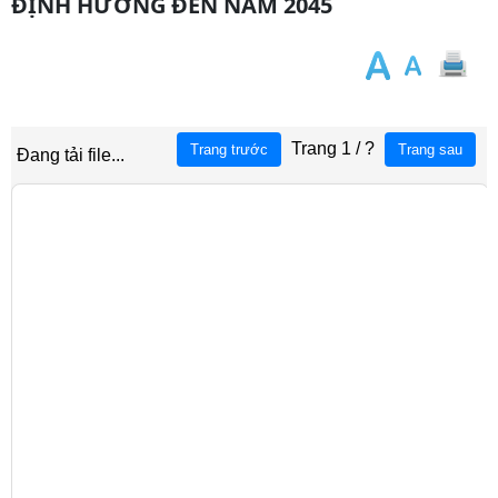
ĐỊNH HƯỚNG ĐẾN NĂM 2045